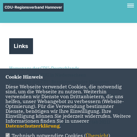
CDU-Regionsverband Hannover
Links
Homepage der CDU-Deutschlands
Homepage der CDU in Niedersachsen
Cookie Hinweis
Homepage des CDU-Bezirksverbandes Hannover
Diese Webseite verwendet Cookies, die notwendig
Homepage des CDU-Kreisverbandes Hannover-Stadt
sind, um die Webseite zu nutzen. Weiterhin
Homepage des CDU-Kreisverbandes Hannover-Land
verwenden wir Dienste von Drittanbietern, die uns
helfen, unser Webangebot zu verbessern (Website-
Homepage der CDU-Fraktion Region Hannover
Optmierung). Für die Verwendung bestimmter
Homepage der Region und der Landeshauptstadt
Dienste, benötigen wir Ihre Einwilligung. Ihre
Hannover
Einwilligung können Sie jederzeit widerrufen. Weitere
Informationen finden Sie in unserer
Wahlergebnisse in der Region Hannover (ab 2021)
Datenschutzerklärung
.
Technisch notwendige Cookies (
Übersicht
)