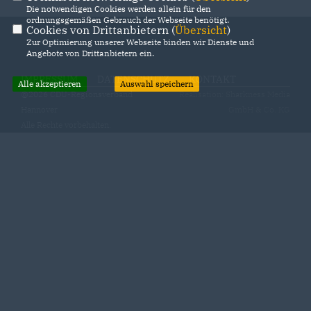
Die notwendigen Cookies werden allein für den
ordnungsgemäßen Gebrauch der Webseite benötigt.
Cookies von Drittanbietern (
Übersicht
)
Zur Optimierung unserer Webseite binden wir Dienste und
Angebote von Drittanbietern ein.
IMPRESSUM
DATENSCHUTZ
KONTAKT
Alle akzeptieren
Auswahl speichern
@2026 CDU-Regionsverband
Realisation: Sharkness Media
Hannover
GmbH & Co. KG
Alle Rechte vorbehalten.