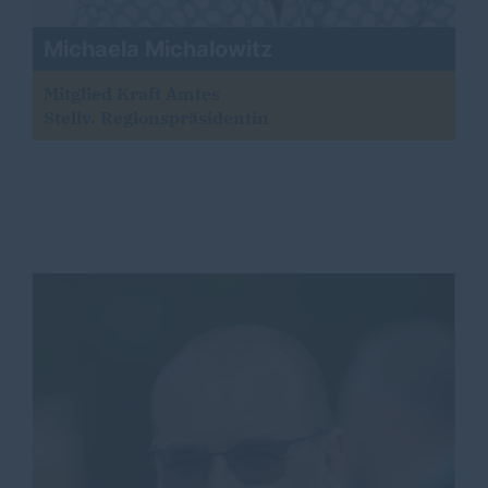
Michaela Michalowitz
Mitglied Kraft Amtes
Stellv. Regionspräsidentin