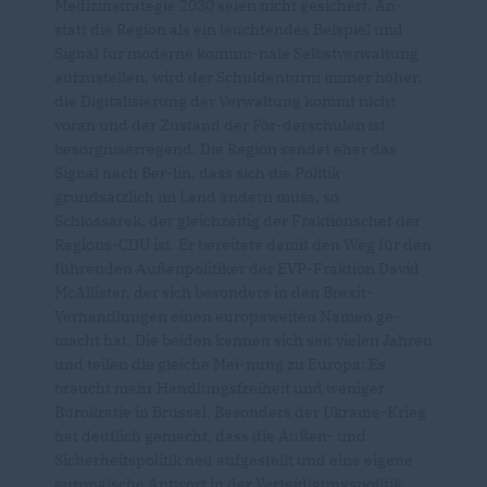
Medizinstrategie 2030 seien nicht gesichert. An-
statt die Region als ein leuchtendes Beispiel und
Signal für moderne kommu-nale Selbstverwaltung
aufzustellen, wird der Schuldenturm immer höher,
die Digitalisierung der Verwaltung kommt nicht
voran und der Zustand der För-derschulen ist
besorgniserregend. Die Region sendet eher das
Signal nach Ber-lin, dass sich die Politik
grundsätzlich im Land ändern muss, so
Schlossarek, der gleichzeitig der Fraktionschef der
Regions-CDU ist. Er bereitete damit den Weg für den
führenden Außenpolitiker der EVP-Fraktion David
McAllister, der sich besonders in den Brexit-
Verhandlungen einen europaweiten Namen ge-
macht hat. Die beiden kennen sich seit vielen Jahren
und teilen die gleiche Mei-nung zu Europa: Es
braucht mehr Handlungsfreiheit und weniger
Bürokratie in Brüssel. Besonders der Ukraine-Krieg
hat deutlich gemacht, dass die Außen- und
Sicherheitspolitik neu aufgestellt und eine eigene
europäische Antwort in der Verteidigungspolitik