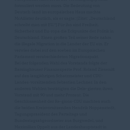
formuliert werden muss. Die Bedeutung von
Deutsch-land im europäischen Haus machte
McAllister deutlich, als er sagte: [Zitat: „Deutschland
schreibt man mit EU.“] Für ihn sind Freiheit,
Sicherheit und Eu-ropa die Eckpunkte der Politik in
Deutschland. Einen großen Teil seiner Rede nahm
die illegale Migration in die Länder der EU ein. Er
verwies dabei auf den soeben im Europäischen
Parlament verabschiedeten Migrationspakt.
Bei der folgenden Wahl des Vorstands folgte der
Barsinghäuser Finanzexperte Prof. Roland Zieseniß
auf den langjährigen Schatzmeister und CDU-
Landes-vorsitzenden Sebastian Lechner. In den
anderen Wahlen bestätigten die Dele-gierten ihren
Vorstand mit 90 und mehr Prozent. Die
Geschlossenheit der Re-gions-CDU machten auch
die beiden Kreisvorsitzenden Hendrik Hoppenstedt,
Tagungspräsident des Parteitags und
Bundestagsabgeordneter aus Burgwedel, und
Maximilian Oppelt aus der Landeshauptstadt in