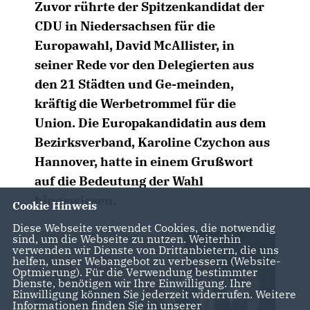
Zuvor rührte der Spitzenkandidat der
CDU in Niedersachsen für die
Europawahl, David McAllister, in
seiner Rede vor den Delegierten aus
den 21 Städten und Ge-meinden,
kräftig die Werbetrommel für die
Union. Die Europakandidatin aus dem
Bezirksverband, Karoline Czychon aus
Hannover, hatte in einem Grußwort
auf die Bedeutung der Wahl
hingewiesen.
Cookie Hinweis
Diese Webseite verwendet Cookies, die notwendig
sind, um die Webseite zu nutzen. Weiterhin
verwenden wir Dienste von Drittanbietern, die uns
helfen, unser Webangebot zu verbessern (Website-
Optmierung). Für die Verwendung bestimmter
Dienste, benötigen wir Ihre Einwilligung. Ihre
Einwilligung können Sie jederzeit widerrufen. Weitere
Informationen finden Sie in unserer