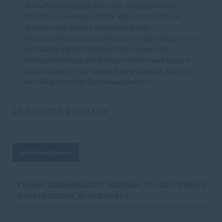
ihren Wortbeiträgen deut-lich. Zum Abschluss
dankte der wiedergewählte Regionsvorsitzende
Schlossa-rek für das Vertrauen in sein
Vorstandsteam und verabschiedete die Delegier-ten
und Gäste mit den Worten: „Wir nehmen die
Herausforderung der Europa-wahl an und sorgen
dafür, dass die CDU die stärkste politische Kraft in
der Re-gion und in Deutschland wird.“
26.04.2024, 19:00 Uhr
Informationen
PRESSE_20240508152737_20240426_PM_CDU_RVREGI
ONSPARTEITAG_26.04.2024.PDF