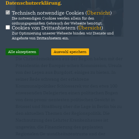
Datenschutzerklärung
.
Technisch notwendige Cookies (
Übersicht
)
Die notwendigen Cookies werden allein für den
ordnungsgemäßen Gebrauch der Webseite benötigt.
Cookies von Drittanbietern (
Übersicht
)
Zur Optimierung unserer Webseite binden wir Dienste und
Angebote von Drittanbietern ein.
Alle akzeptieren
Auswahl speichern
Die Christdemokraten aus der Region haben mit der
Präsidentin der Europäi-schen Kommission, Ursula
von der Leyen aus Burgdorf, einiges zu bieten. In
seiner Rede schwang der erfahrene
Kommunalpolitiker Schlossarek vor den etwa 100
anwesenden Delegierten einen politischen Bogen
von dem promi-nentesten politischen Gesicht in
Brüssel und Straßburg über die Lage in Berlin bis zu
den aktuellen Themen der Regionspolitik. Die
Nachnutzung des Lehrter Krankenhauses ist
ungewiss, die Finanzierung des geplanten
Regionalen Ge-sundheitszentrums und der