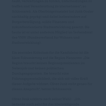
heißt, Verwaltungen zu führen, Entscheidungen zu
treffen und Verantwortung zu übernehmen“, so
Schlossarek. Als Oberbürgermeister hat Junk Goslar
nachhaltig geprägt und dabei insbesondere auf
Bürgerbeteiligung, solide Finanzen und
zukunftsorientierte Stadtentwicklung gesetzt. Bis
heute ist er unter anderem Mitglied im Verbandsrat
des VHW (Bundesverband für Wohnen und
Stadtentwicklung).
Ein zentrales Kriterium für die Kandidatur ist die
klare Fokussierung auf die Region Hannover. „Die
Region braucht keinen Regionspräsidenten im
Nebenjob und keinen politischen
Durchgangsposten. Sie braucht eine
Führungspersönlichkeit, die sich mit voller Kraft
dieser Aufgabe widmet. Oliver Junk steht genau für
diesen Anspruch“, betont Schlossarek.
Oliver Junk erklärte nach seiner Wahl: „Ich
bedanke mich sehr für das überwältigende