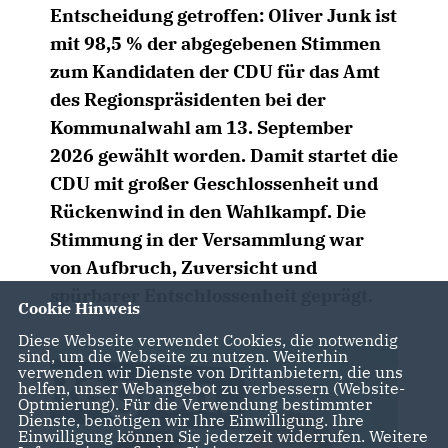
Entscheidung getroffen: Oliver Junk ist
mit 98,5 % der abgegebenen Stimmen
zum Kandidaten der CDU für das Amt
des Regionspräsidenten bei der
Kommunalwahl am 13. September
2026 gewählt worden. Damit startet die
CDU mit großer Geschlossenheit und
Rückenwind in den Wahlkampf. Die
Stimmung in der Versammlung war
von Aufbruch, Zuversicht und
spürbarer Entschlossenheit geprägt.
Cookie Hinweis
Diese Webseite verwendet Cookies, die notwendig
sind, um die Webseite zu nutzen. Weiterhin
verwenden wir Dienste von Drittanbietern, die uns
helfen, unser Webangebot zu verbessern (Website-
Optmierung). Für die Verwendung bestimmter
Dienste, benötigen wir Ihre Einwilligung. Ihre
Einwilligung können Sie jederzeit widerrufen. Weitere