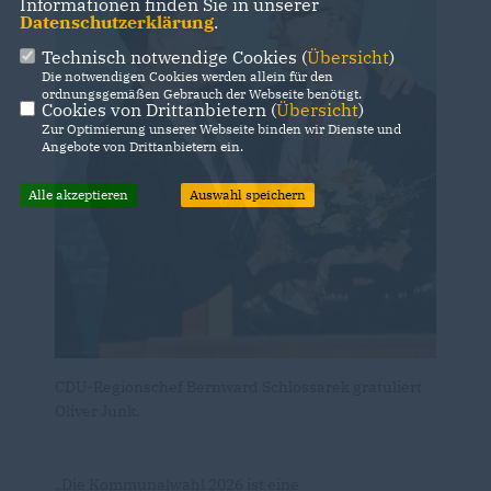
Informationen finden Sie in unserer
Datenschutzerklärung
.
Technisch notwendige Cookies (
Übersicht
)
Die notwendigen Cookies werden allein für den
ordnungsgemäßen Gebrauch der Webseite benötigt.
Cookies von Drittanbietern (
Übersicht
)
Zur Optimierung unserer Webseite binden wir Dienste und
Angebote von Drittanbietern ein.
Alle akzeptieren
Auswahl speichern
CDU-Regionschef Bernward Schlossarek gratuliert
Oliver Junk.
Die Kommunalwahl 2026 ist eine